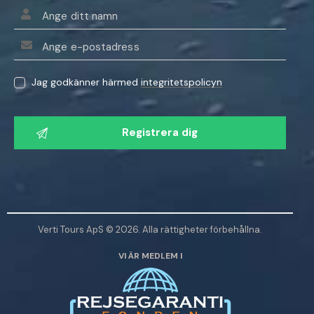
Jag godkänner härmed
integritetspolicyn
V
ä
n
l
i
g
e
Verti Tours ApS © 2026. Alla rättigheter förbehållna.
n
VI ÄR MEDLEM I
l
ä
m
n