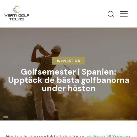
INSPIRATION
Golfsemester i Spanien:
Upptäck de bästa golfbanorna
under hösten
Hösten är den perfekta tiden för en
golfresa till Spanien
.