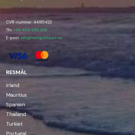
CVR-nummer: 44185423
Tfn.
+46 406 688 366
E-post:
info@vertigolftours.se
RESMÅL
Irland
Mauritius
Spanien
Thailand
Turkiet
Portugal