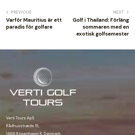
PREVIOUS
NEXT
Varför Mauritius är ett
Golf i Thailand: Förläng
paradis för golfare
sommaren med en
exotisk golfsemester
Verti Tours ApS
Rådhusstræde 15,
1466 Köpenhamn K, Danmark