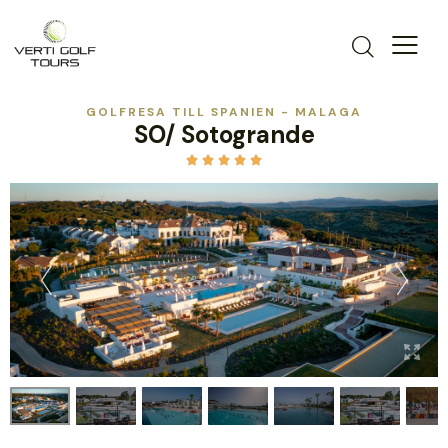
GOLFRESA TILL SPANIEN - MALAGA
SO/ Sotogrande




