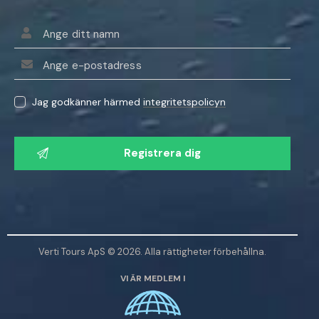
Jag godkänner härmed
integritetspolicyn
V
ä
n
l
i
g
e
Verti Tours ApS © 2026. Alla rättigheter förbehållna.
n
VI ÄR MEDLEM I
l
ä
m