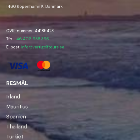
1466 Köpenhamn K, Danmark
CVR-nummer: 44185423
Tfn.
+46 406 688 366
E-post:
info@vertigolftours.se
RESMÅL
Irland
Mauritius
Spanien
Thailand
Turkiet