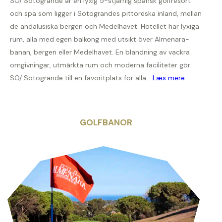
SO/ Sotogrande är en lyxig 5-stjärnig spansk golfresort
och spa som ligger i Sotograndes pittoreska inland, mellan
de andalusiska bergen och Medelhavet. Hotellet har lyxiga
rum, alla med egen balkong med utsikt över Almenara-
banan, bergen eller Medelhavet. En blandning av vackra
omgivningar, utmärkta rum och moderna faciliteter gör
SO/ Sotogrande till en favoritplats för alla...
Læs mere
GOLFBANOR