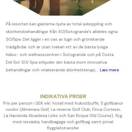
På resorten kan gästerna njuta av total avkoppling och
skönhetsbehandlingar från SO/Sotogrande’s alldeles egna
SO/Spa. Det ligger i en oas av lugn och grönskande
trädgårdar och är utan tvekan ett av de bästa lyxiga
hälso- och wellnesscentren i Sotogrande och på Costa
Del Sol. SO/ Spa erbjuder det bästa inom innovativa
behandlingar och vitaliserande skönhetsterapi,...
Læs mere
INDIKATIVA PRISER
Pris per person i SEK inkl. hotell med frukostbuffé, 5 golfbanor
rundor (Almenara Golf, La reserva Golf Club, Finca Cortesin,
La Hacienda Alcaidesa Links och San Roque Old Course), flyg
med resväska, handbagage och golfbag samt privat
flygplatstransfer.