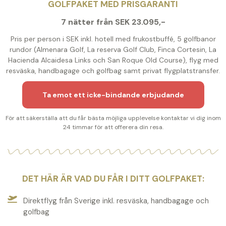
GOLFPAKET MED PRISGARANTI
7 nätter från SEK 23.095,-
Pris per person i SEK inkl. hotell med frukostbuffé, 5 golfbanor
rundor (Almenara Golf, La reserva Golf Club, Finca Cortesin, La
Hacienda Alcaidesa Links och San Roque Old Course), flyg med
resväska, handbagage och golfbag samt privat flygplatstransfer.
Ta emot ett icke-bindande erbjudande
För att säkerställa att du får bästa möjliga upplevelse kontaktar vi dig inom
24 timmar för att offerera din resa.
DET HÄR ÄR VAD DU FÅR I DITT GOLFPAKET:
Direktflyg från Sverige inkl. resväska, handbagage och
golfbag