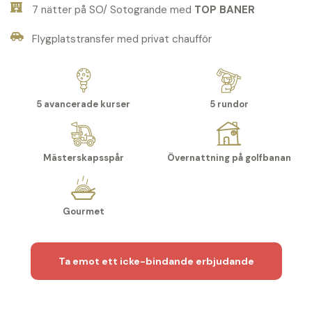
7 nätter på SO/ Sotogrande med
TOP BANER
Flygplatstransfer med privat chaufför
5 avancerade kurser
5 rundor
Mästerskapsspår
Övernattning på golfbanan
Gourmet
Ta emot ett icke-bindande erbjudande