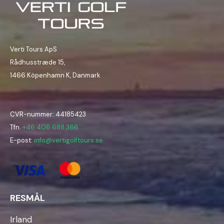
Verti Tours ApS
Rådhusstræde 15,
1466 Köpenhamn K, Danmark
CVR-nummer: 44185423
Tfn.
+46 406 688 366
E-post:
info@vertigolftours.se
RESMÅL
Irland