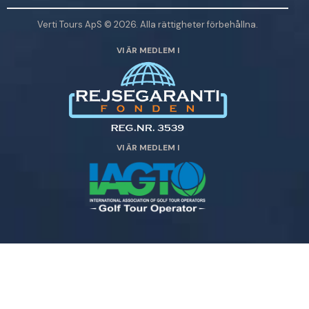
e
Verti Tours ApS © 2026. Alla rättigheter förbehållna.
n
VI ÄR MEDLEM I
l
ä
m
n
a
d
VI ÄR MEDLEM I
e
t
t
a
f
ä
l
t
t