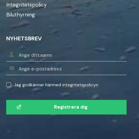
Integritetspolicy
Biluthyrning
NYHETSBREV
Jag godkänner härmed
integritetspolicyn
V
ä
n
l
i
g