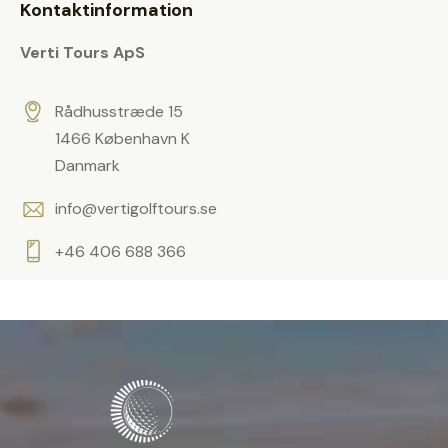
o
a
Kontaktinformation
m
f
t
.
Verti Tours ApS
ä
l
t
Rådhusstræde 15
t
1466 København K
o
Danmark
m
info@vertigolftours.se
t
.
+46 406 688 366