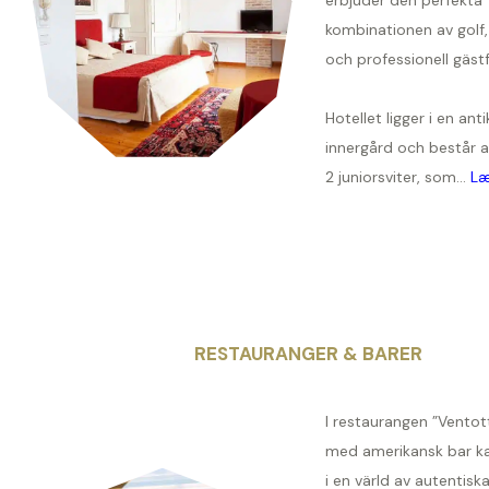
kombinationen av golf,
och professionell gästf
Hotellet ligger i en ant
innergård och består 
2 juniorsviter, som...
Læ
RESTAURANGER & BARER
I restaurangen ”Vento
med amerikansk bar ka
i en värld av autentiska