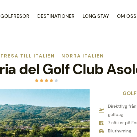
R GOLFRESOR
DESTINATIONER
LONG STAY
OM OSS
FRESA TILL ITALIEN - NORRA ITALIEN
ria del Golf Club Asol





GOLF
Direktflyg frå
golfbag
7 nätter på Fo
Biluthyrning