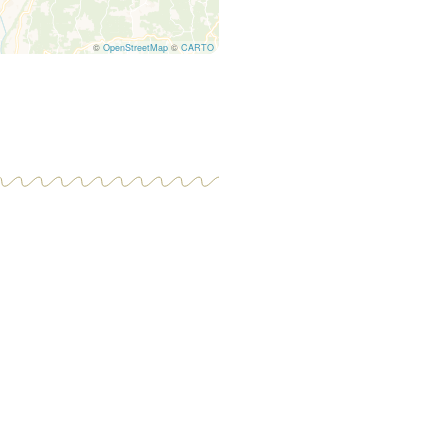
©
OpenStreetMap
©
CARTO