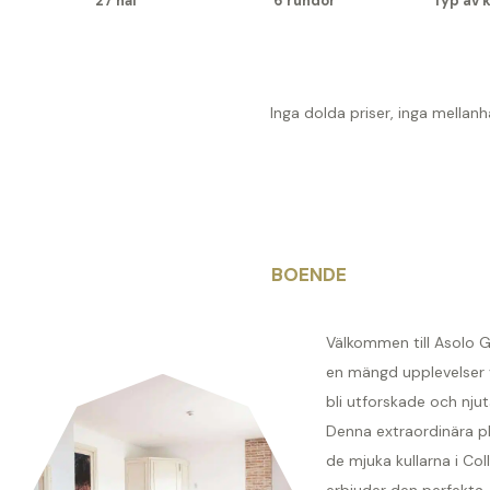
27 hål
6 rundor
Typ av k
Inga dolda priser, inga mellan
BOENDE
Välkommen till Asolo G
en mängd upplevelser 
bli utforskade och njutas
Denna extraordinära pla
de mjuka kullarna i Col
erbjuder den perfekta