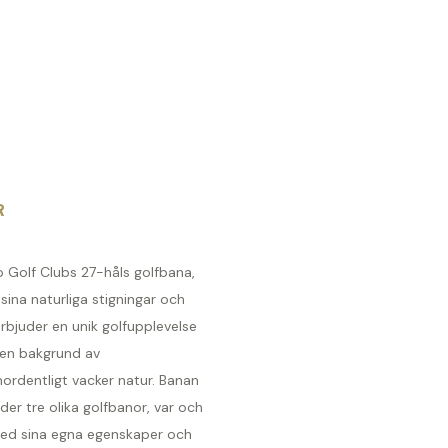
R
o Golf Clubs 27-håls golfbana,
ina naturliga stigningar och
 erbjuder en unik golfupplevelse
en bakgrund av
ordentligt vacker natur. Banan
der tre olika golfbanor, var och
ed sina egna egenskaper och