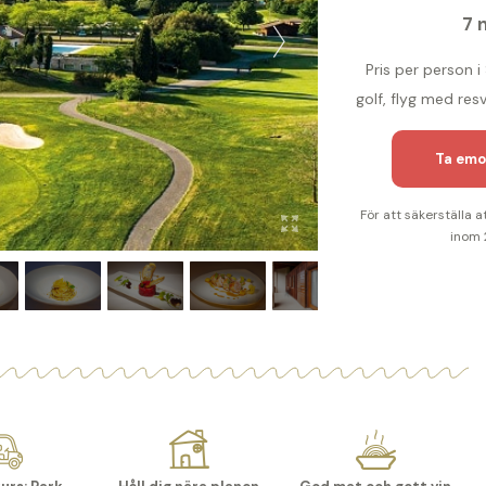
7 
Pris per person i
golf, flyg med re
Ta emo
För att säkerställa a
inom 