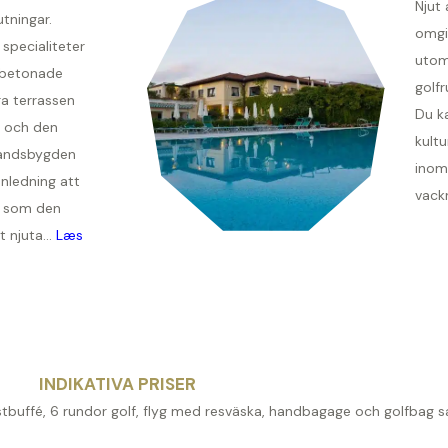
Njut
tningar.
omgi
specialiteter
utom
sbetonade
golfr
ra terrassen
Du k
 och den
kult
landsbygden
inom
anledning att
vack
g som den
 njuta...
Læs
INDIKATIVA PRISER
ostbuffé, 6 rundor golf, flyg med resväska, handbagage och golfbag s