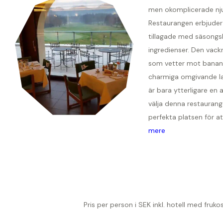
men okomplicerade nju
Restaurangen erbjuder 
tillagade med säsong
ingredienser. Den vack
som vetter mot banan
charmiga omgivande 
är bara ytterligare en 
välja denna restauran
perfekta platsen för att
mere
Pris per person i SEK inkl. hotell med fruk