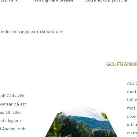
urs: Park
Håll dig nära planen
God mat och gott vin
händer och inga extra kostnader.
GOLFBANO
Asol
med s
olf Club, där
fall,
väntar på att
mot 
 till fullo.
utom
ts ligger i
erbju
li Asolani och
en m