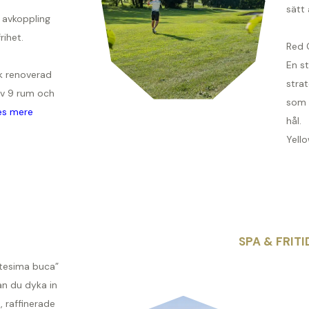
sätt 
 avkoppling
rihet.
Red 
En s
ik renoverad
stra
av 9 rum och
som d
s mere
hål.
Yello
SPA & FRITI
ttesima buca”
n du dyka in
, raffinerade