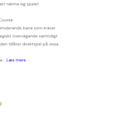
att närma sig spelet:
Course:
timulerande bana som kräver
tegiskt övervägande samtidigt
en tillåter direktspel på vissa
w...
Læs mere
D