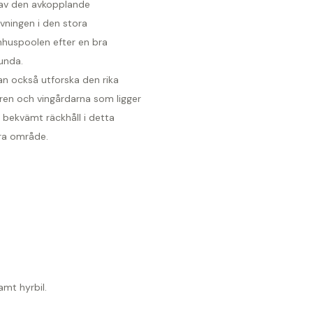
 av den avkopplande
vningen i den stora
huspoolen efter en bra
unda.
an också utforska den rika
uren och vingårdarna som ligger
 bekvämt räckhåll i detta
ra område.
amt hyrbil.