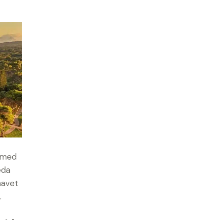
e med
eda
havet
.