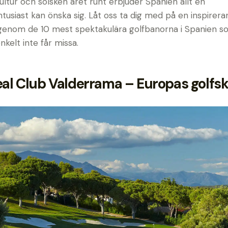
ultur och solsken året runt erbjuder Spanien allt en
ntusiast kan önska sig. Låt oss ta dig med på en inspirer
genom de 10 mest spektakulära golfbanorna i Spanien s
nkelt inte får missa.
eal Club Valderrama – Europas golfsk