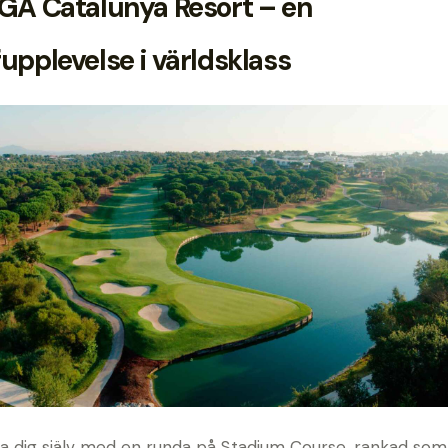
GA Catalunya Resort – en
fupplevelse i världsklass
a dig själv med en runda på Stadium Course, rankad som