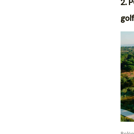
2.
P
gol
Belön