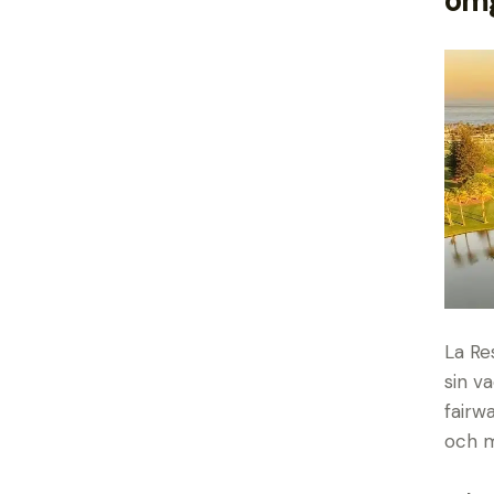
omg
La Re
sin v
fairw
och m