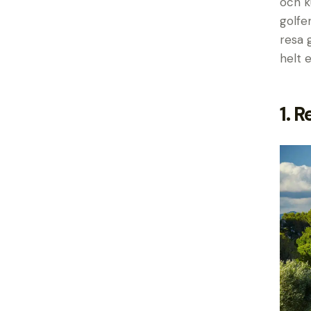
och k
golfe
resa 
helt e
1.
R