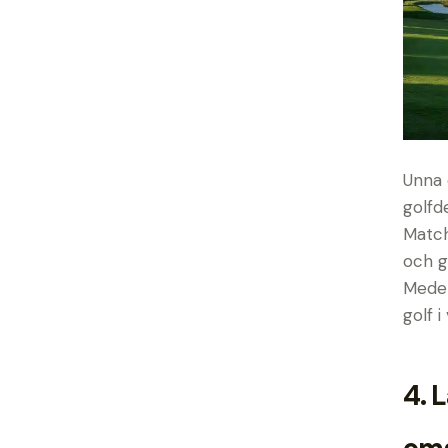
Unna 
golfd
Match
och g
Medel
golf i
4.
L