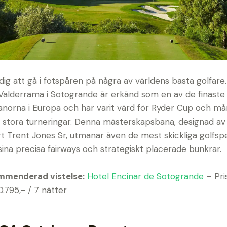
dig att gå i fotspåren på några av världens bästa golfare.
Valderrama i Sotogrande är erkänd som en av de finaste
anorna i Europa och har varit värd för Ryder Cup och m
 stora turneringar. Denna mästerskapsbana, designad av
t Trent Jones Sr, utmanar även de mest skickliga golfsp
ina precisa fairways och strategiskt placerade bunkrar.
mmenderad vistelse:
Hotel Encinar de Sotogrande
– Pri
0.795,- / 7 nätter