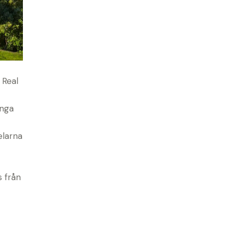
 Real
ånga
elarna
s från