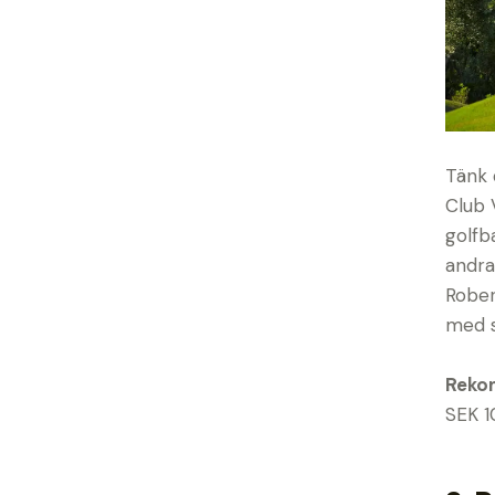
Tänk 
Club 
golfb
andra
Rober
med s
Reko
SEK 1