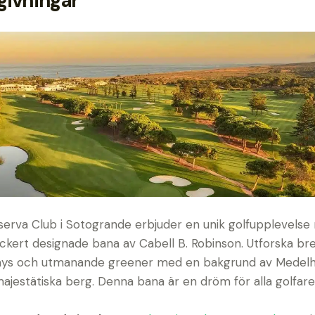
ivningar
serva Club i Sotogrande erbjuder en unik golfupplevels
ackert designade bana av Cabell B. Robinson. Utforska br
ays och utmanande greener med en bakgrund av Medel
ajestätiska berg. Denna bana är en dröm för alla golfare