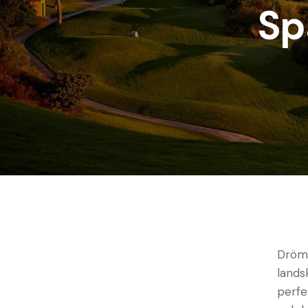
Sp
Drömm
lands
perfe