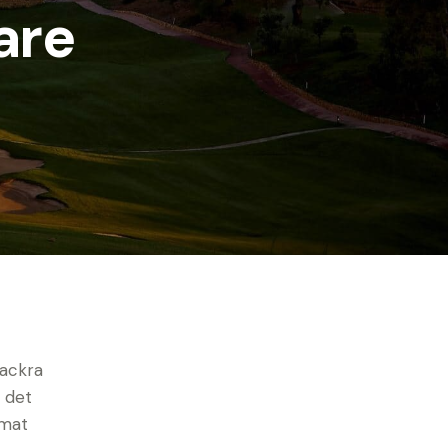
are
vackra
n det
 mat