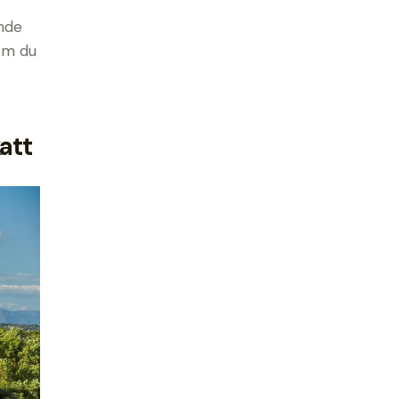
ande
om du
att