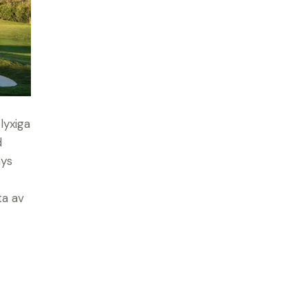
lyxiga
d
ays
ta av