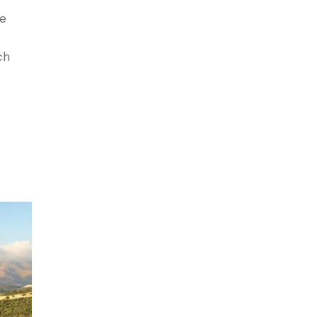
de
ch