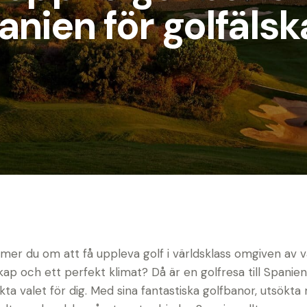
anien för golfälsk
er du om att få uppleva golf i världsklass omgiven av 
kap och ett perfekt klimat? Då är en golfresa till Spanie
kta valet för dig. Med sina fantastiska golfbanor, utsökta