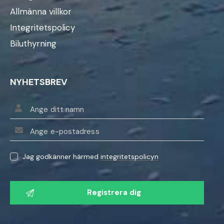
Allmänna villkor
Integritetspolicy
Biluthyrning
NYHETSBREV
Jag godkänner härmed
integritetspolicyn
V
ä
n
l