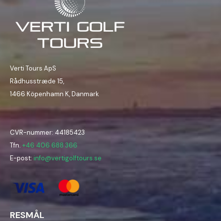
Verti Tours ApS
Rådhusstræde 15,
1466 Köpenhamn K, Danmark
CVR-nummer: 44185423
Tfn.
+46 406 688 366
E-post:
info@vertigolftours.se
RESMÅL