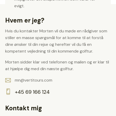
evigt.
Hvem er jeg?
Hvis du kontakter Morten vil du møde en rådgiver som
stiller en masse spørgsmål for at komme til at forstå
dine ønsker til din rejse og herefter vil du få en
kompetent vejledning til din kommende golftur.
Morten sidder klar ved telefonen og mailen og er klar til
at hjælpe dig med din næste golftur.
mn@vertitours.com
E-
+45 69 166 124
m
Ph
ail:
on
Kontakt mig
e: