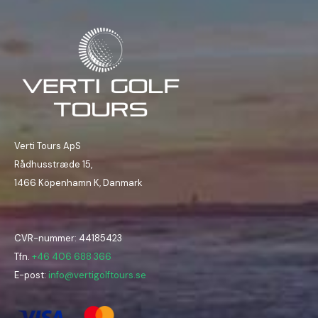
Verti Tours ApS
Rådhusstræde 15,
1466 Köpenhamn K, Danmark
CVR-nummer: 44185423
Tfn.
+46 406 688 366
E-post:
info@vertigolftours.se