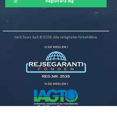
ä
n
l
i
g
e
Verti Tours ApS © 2026. Alla rättigheter förbehållna.
n
VI ÄR MEDLEM I
l
ä
m
n
a
d
VI ÄR MEDLEM I
e
t
t
a
f