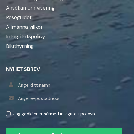
Ansökan om visering
Reseguider
Allmänna villkor
Integritetspolicy
Biluthyrning
NYHETSBREV
Jag godkänner härmed
integritetspolicyn
V