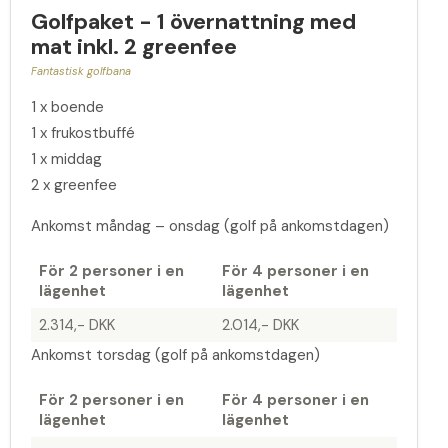
Golfpaket - 1 övernattning med
mat inkl. 2 greenfee
Fantastisk golfbana
1 x boende
1 x frukostbuffé
1 x middag
2 x greenfee
Ankomst måndag – onsdag (golf på ankomstdagen)
För 2 personer i en
För 4 personer i en
lägenhet
lägenhet
2.314,- DKK
2.014,- DKK
Ankomst torsdag (golf på ankomstdagen)
För 2 personer i en
För 4 personer i en
lägenhet
lägenhet