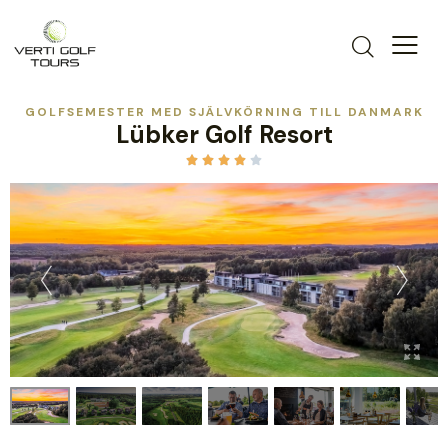
GOLFSEMESTER MED SJÄLVKÖRNING TILL DANMARK
Lübker Golf Resort




