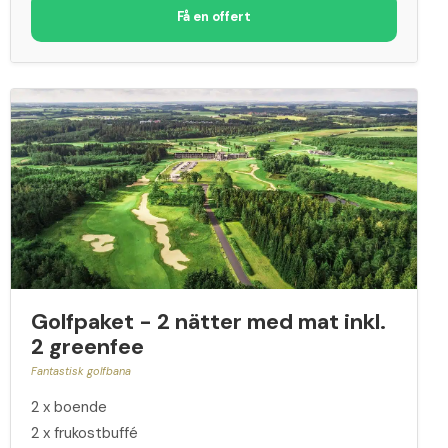
Få en offert
Golfpaket - 2 nätter med mat inkl.
2 greenfee
Fantastisk golfbana
2 x boende
2 x frukostbuffé