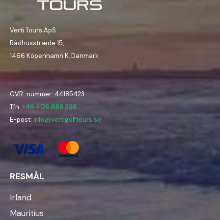
Verti Tours ApS
Rådhusstræde 15,
1466 Köpenhamn K, Danmark
CVR-nummer: 44185423
Tfn.
+46 406 688 366
E-post:
info@vertigolftours.se
RESMÅL
Irland
Mauritius