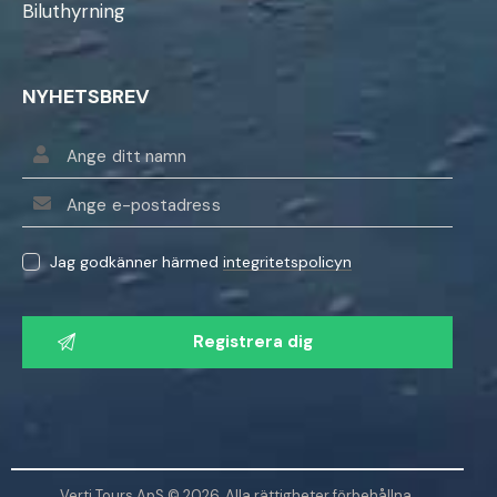
Biluthyrning
NYHETSBREV
Jag godkänner härmed
integritetspolicyn
V
ä
n
l
i
g
e
Verti Tours ApS © 2026. Alla rättigheter förbehållna.