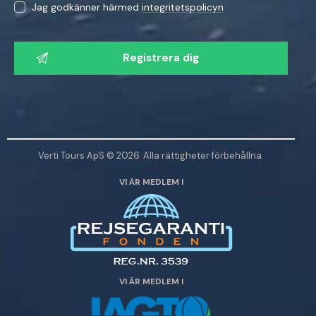
Jag godkänner härmed
integritetspolicyn
V
ä
n
l
i
g
e
Verti Tours ApS © 2026. Alla rättigheter förbehållna.
n
VI ÄR MEDLEM I
l
ä
m
n
a
d
VI ÄR MEDLEM I
e
t