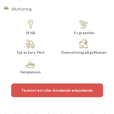
Biluthyrning
18 hål
5 x greenfee
Typ av kurs: Park
Övernattning på golfbanan
Halvpension
Ta emot ett icke-bindande erbjudande