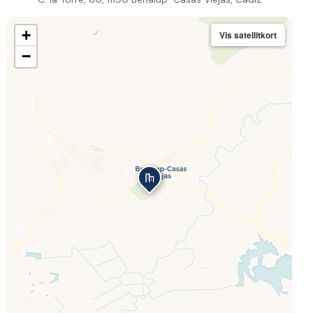
+
Vis satellitkort
−