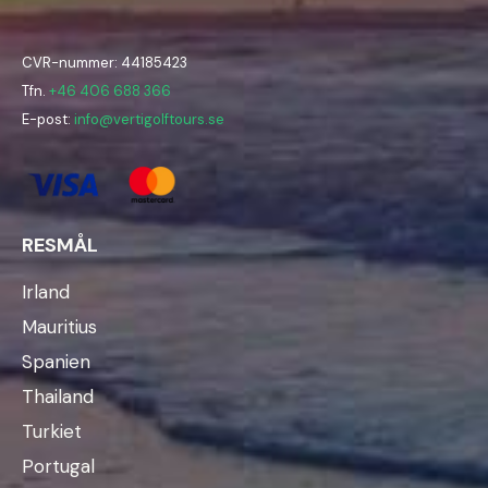
CVR-nummer: 44185423
Tfn.
+46 406 688 366
E-post:
info@vertigolftours.se
RESMÅL
Irland
Mauritius
Spanien
Thailand
Turkiet
Portugal