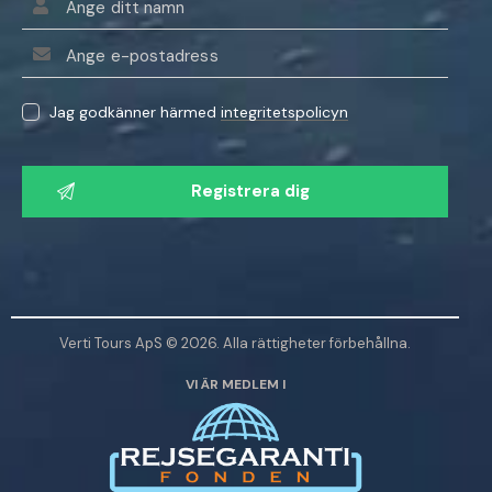
Jag godkänner härmed
integritetspolicyn
V
ä
n
l
i
g
e
Verti Tours ApS © 2026. Alla rättigheter förbehållna.
n
VI ÄR MEDLEM I
l
ä
m
n