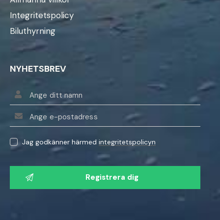
Integritetspolicy
Biluthyrning
NYHETSBREV
Jag godkänner härmed
integritetspolicyn
V
ä
n
l
i