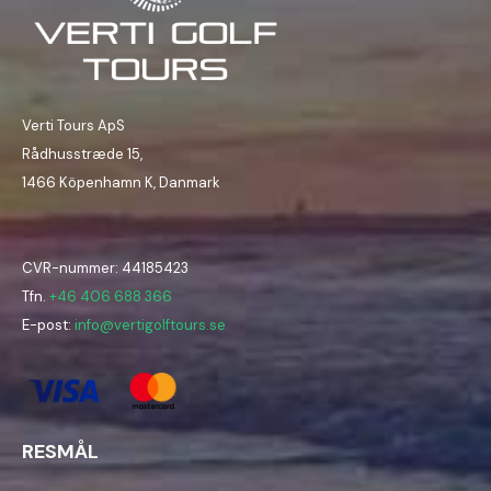
Verti Tours ApS
Rådhusstræde 15,
1466 Köpenhamn K, Danmark
CVR-nummer: 44185423
Tfn.
+46 406 688 366
E-post:
info@vertigolftours.se
RESMÅL