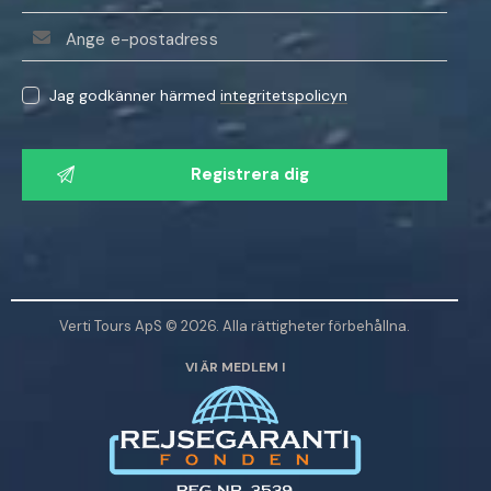
Jag godkänner härmed
integritetspolicyn
V
ä
n
l
i
g
e
Verti Tours ApS © 2026. Alla rättigheter förbehållna.
n
VI ÄR MEDLEM I
l
ä
m
n
a