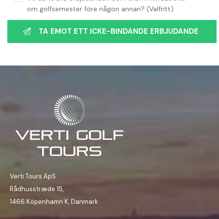
om golfsemester före någon annan? (Valfritt)
Verti Tours ApS
Rådhusstræde 15,
1466 Köpenhamn K, Danmark