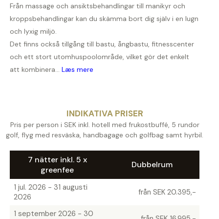
Från massage och ansiktsbehandlingar till manikyr och
kroppsbehandlingar kan du skämma bort dig själv i en lugn
och lyxig miljö.
Det finns också tillgång till bastu, ångbastu, fitnesscenter
och ett stort utomhuspoolområde, vilket gör det enkelt
att kombinera...
Læs mere
INDIKATIVA PRISER
Pris per person i SEK inkl. hotell med frukostbuffé, 5 rundor
golf, flyg med resväska, handbagage och golfbag samt hyrbil.
7 nätter inkl. 5 x
Dubbelrum
greenfee
1 jul. 2026 - 31 augusti
från SEK 20.395,-
2026
1 september 2026 - 30
från SEK 16.995,-