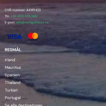
CVR-nummer: 44185423
Tfn.
+46 406 688 366
E-post:
info@vertigolftours.se
RESMÅL
Irland
Mauritius
Spanien
Thailand
Turkiet
Portugal
Se alla destinationer